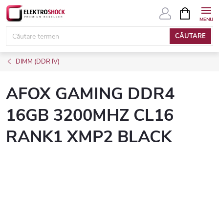
Treci
COŞ
DE
la
CUMPĂRĂ
conținut
CĂUTARE
DIMM (DDR IV)
AFOX GAMING DDR4
16GB 3200MHZ CL16
RANK1 XMP2 BLACK