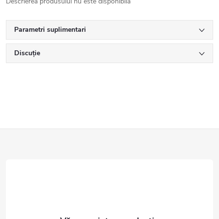
Descrierea produsului nu este disponibilă
Parametri suplimentari
Discuţie
S
u
b
s