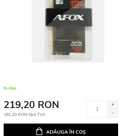
In stoc
219,20 RON
181,20 RON fără TVA
Evaluare
preţ:
ADĂUGA ÎN COŞ