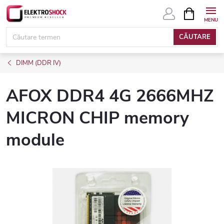
Treci
COŞ
DE
la
CUMPĂRĂ
conținut
CĂUTARE
DIMM (DDR IV)
AFOX DDR4 4G 2666MHZ
MICRON CHIP memory
module