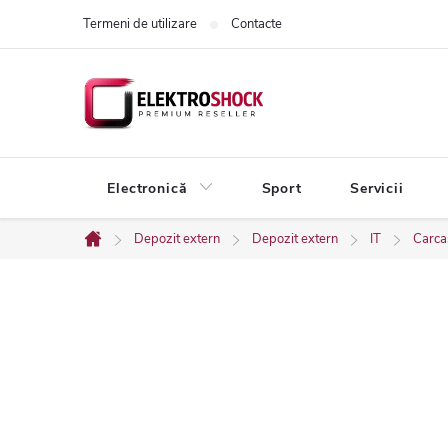
Treci
Termeni de utilizare
Contacte
la
conținut
Electronică
Sport
Servicii
Depozit extern
Depozit extern
IT
Carcas
Acasă
B
a
r