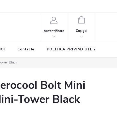
COŞ
DE
Coş gol
Autentificare
CUMPĂRĂTURI
NOI
Contacte
POLITICA PRIVIND UTLIZAREA COO
-Tower Black
erocool Bolt Mini
ini-Tower Black