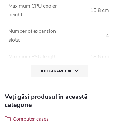
Maximum CPU cooler
15.8 cm
height
:
Number of expansion
4
slots
:
Maximum PSU length
:
18.6 cm
TOȚI PARAMETRII
Veți găsi produsul în această
categorie
Computer cases