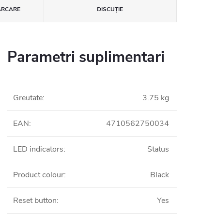
ĂRCARE
DISCUŢIE
Parametri suplimentari
Greutate
:
3.75 kg
EAN
:
4710562750034
LED indicators
:
Status
Product colour
:
Black
Reset button
:
Yes