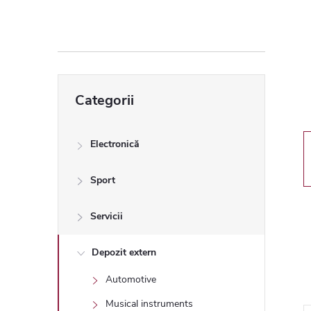
ă
l
a
Sari
Categorii
peste
t
categorii
e
Electronică
r
Sport
a
Servicii
l
Depozit extern
Automotive
ă
Musical instruments