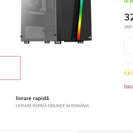
In s
3
266,
Eval
preţ:
Marc
livrare rapidă
LIVRARE RAPIDĂ ORIUNDE ÎN ROMÂNIA