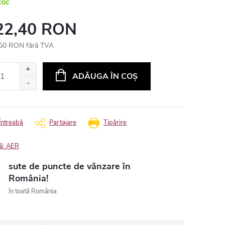
toc
22,40 RON
50 RON fără TVA
uare
ADĂUGA ÎN COŞ
Întreabă
Partajare
Tipărire
ă:
AER
sute de puncte de vânzare în
România!
în toată România