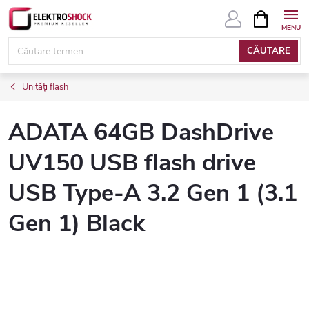
Treci
COŞ
DE
la
CUMPĂRĂ
conținut
CĂUTARE
Unități flash
ADATA 64GB DashDrive
UV150 USB flash drive
USB Type-A 3.2 Gen 1 (3.1
Gen 1) Black