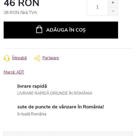
46 RON
38 RON fără TVA
Evaluare
preţ:
ADĂUGA ÎN COŞ
Întreabă
Partajare
Marcă:
ADT
livrare rapidă
LIVRARE RAPIDĂ ORIUNDE ÎN ROMÂNIA
sute de puncte de vânzare în România!
în toată România