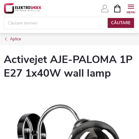
Treci
COŞ
DE
la
CUMPĂRĂ
conținut
CĂUTARE
Aplice
Activejet AJE-PALOMA 1P
E27 1x40W wall lamp