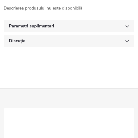
Descrierea produsului nu este disponibilă
Parametri suplimentari
Discuţie
S
u
b