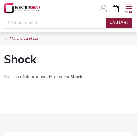
Treci
COŞ
DE
la
CUMPĂRĂ
conținut
CĂUTARE
Mărcile vândute
Shock
Nu s-au găsit produse de la marca
Shock
...
S
u