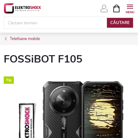
Treci
COŞ
DE
la
CUMPĂRĂ
conținut
CĂUTARE
Telefoane mobile
FOSSiBOT F105
Tip