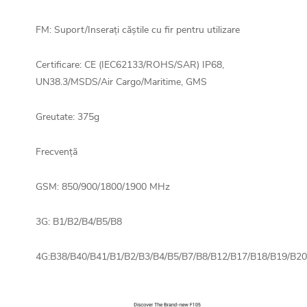
FM: Suport/Inserați căștile cu fir pentru utilizare
Certificare: CE (IEC62133/ROHS/SAR) IP68,
UN38.3/MSDS/Air Cargo/Maritime, GMS
Greutate: 375g
Frecvență
GSM: 850/900/1800/1900 MHz
3G: B1/B2/B4/B5/B8
4G:B38/B40/B41/B1/B2/B3/B4/B5/B7/B8/B12/B17/B18/B19/B2