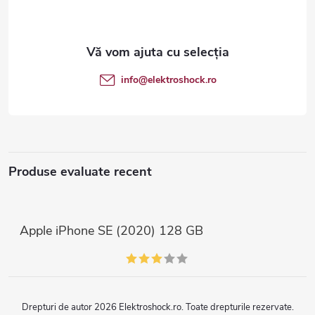
b
s
o
info
@
elektroshock.ro
l
Produse evaluate recent
Apple iPhone SE (2020) 128 GB
Drepturi de autor 2026
Elektroshock.ro
. Toate drepturile rezervate.