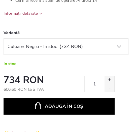
Cel mai recent sistem de operare Android 14
Informaţii detaliate
Variantă
In stoc
734 RON
606,60 RON fără TVA
Evaluare
preţ:
ADĂUGA ÎN COŞ