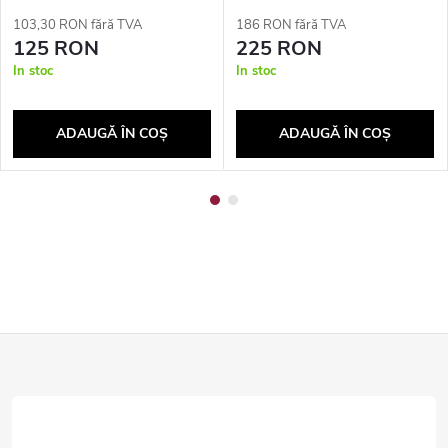
103,30 RON fără TVA
186 RON fără TVA
125 RON
225 RON
In stoc
In stoc
ADAUGĂ ÎN COŞ
ADAUGĂ ÎN COŞ
S
u