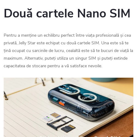
Două cartele Nano SIM
Pentru a menține un echilibru perfect între viața profesională și cea
privată, Jelly Star este echipat cu două cartele SIM. Una este să te
țină ocupat cu sarcinile de lucru, cealaltă este să te bucuri de viață la
maximum. Alternativ, puteți utiliza un singur SIM și puteți extinde
capacitatea de stocare pentru a vă satisface nevoile.