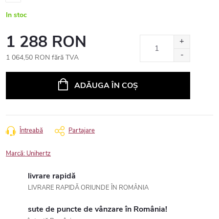
In stoc
1 288 RON
1 064,50 RON fără TVA
Evaluare
preţ:
ADĂUGA ÎN COŞ
Întreabă
Partajare
Marcă:
Unihertz
livrare rapidă
LIVRARE RAPIDĂ ORIUNDE ÎN ROMÂNIA
sute de puncte de vânzare în România!