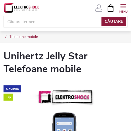
Treci
COŞ
DE
la
CUMPĂRĂ
conținut
CĂUTARE
Telefoane mobile
Unihertz Jelly Star
Telefoane mobile
Novinka
Tip