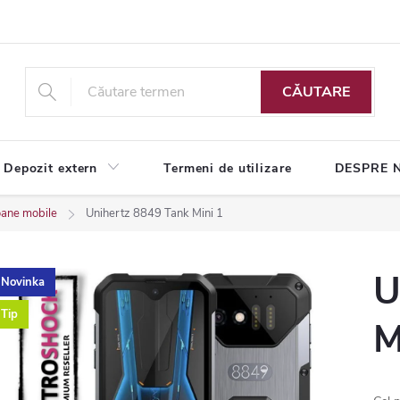
CĂUTARE
Depozit extern
Termeni de utilizare
DESPRE 
oane mobile
Unihertz 8849 Tank Mini 1
U
Novinka
Tip
M