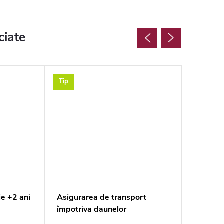
ciate
Tip
Tip
e +2 ani
Asigurarea de transport
Check-in
împotriva daunelor