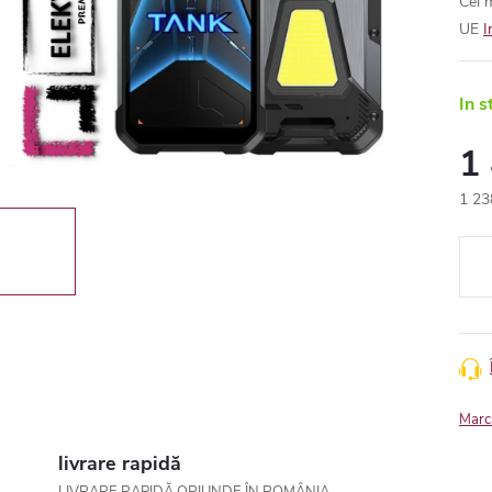
Cel 
UE
I
In s
1
1 23
Eval
preţ:
Marc
livrare rapidă