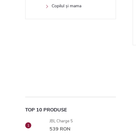
 TVA
13,60 RON fără TVA
Copilul și mama
ON
16,50 RON
In stoc
N COŞ
ADAUGĂ ÎN COŞ
TOP 10 PRODUSE
JBL Charge 5
539 RON