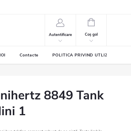
COŞ
DE
Coş gol
Autentificare
CUMPĂRĂTURI
NOI
Contacte
POLITICA PRIVIND UTLIZAREA COO
nihertz 8849 Tank
ini 1