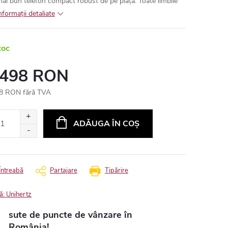
mai bun telefon compact robust de pe piață.
Toate limbile
nformaţii detaliate
toc
 498 RON
8 RON fără TVA
uare
ADĂUGA ÎN COŞ
Întreabă
Partajare
Tipărire
ă:
Unihertz
sute de puncte de vânzare în
România!