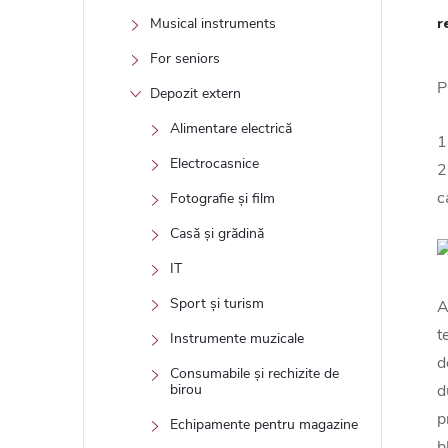
Musical instruments
r
For seniors
P
Depozit extern
Alimentare electrică
1
Electrocasnice
2
c
Fotografie și film
Casă și grădină
IT
Sport și turism
A
t
Instrumente muzicale
d
Consumabile și rechizite de
d
birou
p
Echipamente pentru magazine
b