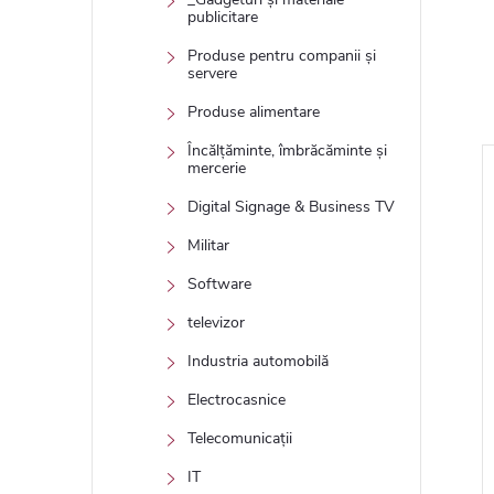
publicitare
Produse pentru companii și
servere
Produse alimentare
Încălțăminte, îmbrăcăminte și
mercerie
Tip
Digital Signage & Business TV
Militar
Software
televizor
Industria automobilă
Electrocasnice
de transport
Check-in prioritar!
Telecomunicații
aunelor
IT