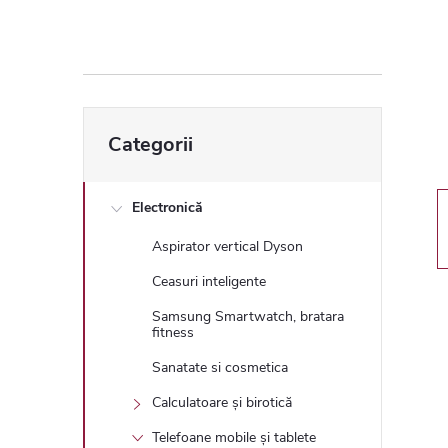
ă
l
a
Sari
Categorii
peste
t
categorii
e
Electronică
Aspirator vertical Dyson
r
Ceasuri inteligente
a
Samsung Smartwatch, bratara
fitness
l
Sanatate si cosmetica
Calculatoare și birotică
ă
Telefoane mobile și tablete