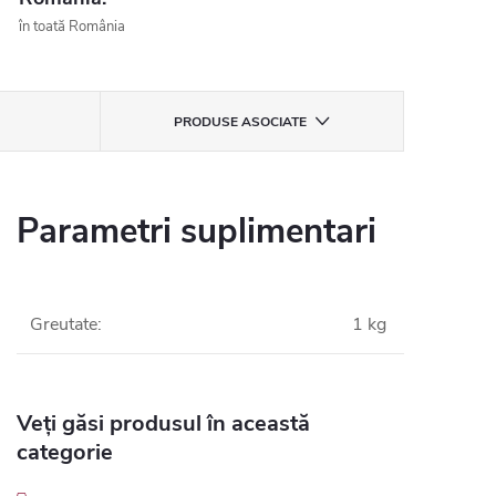
în toată România
PRODUSE ASOCIATE
Parametri suplimentari
Greutate
:
1 kg
Veți găsi produsul în această
categorie