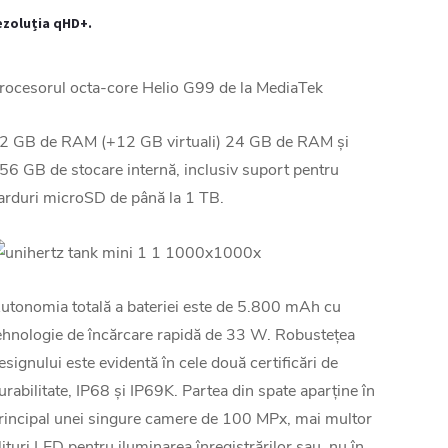
ezoluția qHD+.
rocesorul octa-core Helio G99 de la MediaTek
2 GB de RAM (+12 GB virtuali) 24 GB de RAM și
56 GB de stocare internă, inclusiv suport pentru
arduri microSD de până la 1 TB.
utonomia totală a bateriei este de 5.800 mAh cu
ehnologie de încărcare rapidă de 33 W. Robustețea
esignului este evidentă în cele două certificări de
urabilitate, IP68 și IP69K. Partea din spate aparține în
rincipal unei singure camere de 100 MPx, mai multor
lițuri LED pentru iluminarea înregistrărilor sau, nu în