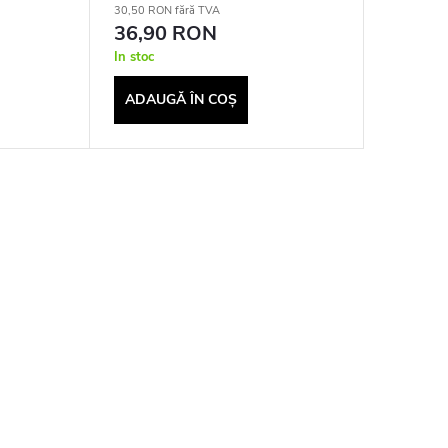
30,50 RON fără TVA
13,60 RON 
36,90 RON
16,50
In stoc
In stoc
ADAUGĂ ÎN COŞ
ADAUG