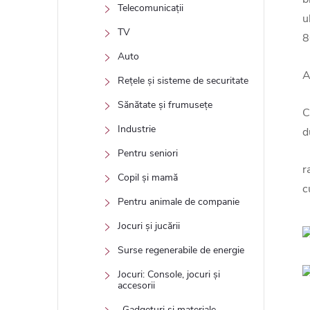
Telecomunicații
u
TV
8
Auto
A
Rețele și sisteme de securitate
Sănătate și frumusețe
C
Industrie
d
Pentru seniori
r
Copil și mamă
c
Pentru animale de companie
Jocuri și jucării
Surse regenerabile de energie
Jocuri: Console, jocuri și
accesorii
_Gadgeturi și materiale