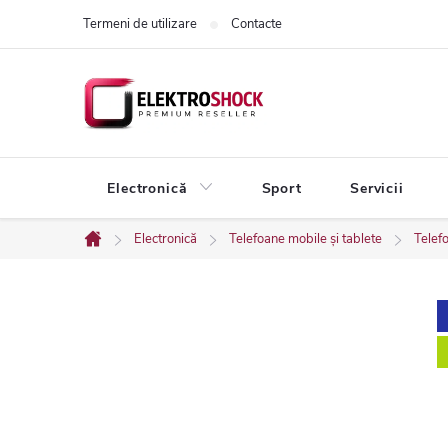
Treci
Termeni de utilizare
Contacte
la
conținut
Electronică
Sport
Servicii
Electronică
Telefoane mobile și tablete
Telef
Acasă
B
a
r