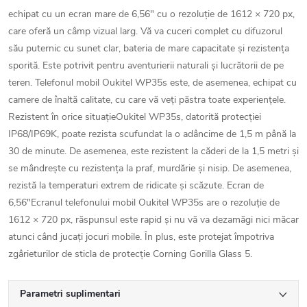
echipat cu un ecran mare de 6,56" cu o rezoluție de 1612 × 720 px,
care oferă un câmp vizual larg. Vă va cuceri complet cu difuzorul
său puternic cu sunet clar, bateria de mare capacitate și rezistența
sporită. Este potrivit pentru aventurierii naturali și lucrătorii de pe
teren. Telefonul mobil Oukitel WP35s este, de asemenea, echipat cu
camere de înaltă calitate, cu care vă veți păstra toate experiențele.
Rezistent în orice situațieOukitel WP35s, datorită protecției
IP68/IP69K, poate rezista scufundat la o adâncime de 1,5 m până la
30 de minute. De asemenea, este rezistent la căderi de la 1,5 metri și
se mândrește cu rezistența la praf, murdărie și nisip. De asemenea,
rezistă la temperaturi extrem de ridicate și scăzute. Ecran de
6,56"Ecranul telefonului mobil Oukitel WP35s are o rezoluție de
1612 × 720 px, răspunsul este rapid și nu vă va dezamăgi nici măcar
atunci când jucați jocuri mobile. În plus, este protejat împotriva
zgârieturilor de sticla de protecție Corning Gorilla Glass 5.
Parametri suplimentari