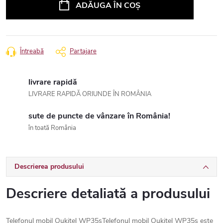
ADĂUGA ÎN COŞ
Întreabă
Partajare
livrare rapidă
LIVRARE RAPIDĂ ORIUNDE ÎN ROMÂNIA
sute de puncte de vânzare în România!
în toată România
Descrierea produsului
Descriere detaliată a produsului
Telefonul mobil Oukitel WP35sTelefonul mobil Oukitel WP35s este