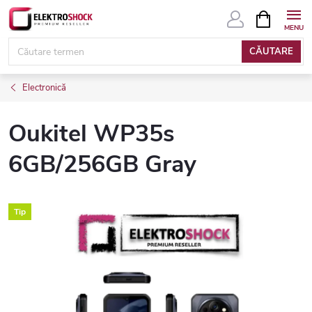
Treci
COŞ
DE
la
CUMPĂRĂ
conținut
CĂUTARE
Electronică
Oukitel WP35s
6GB/256GB Gray
Tip