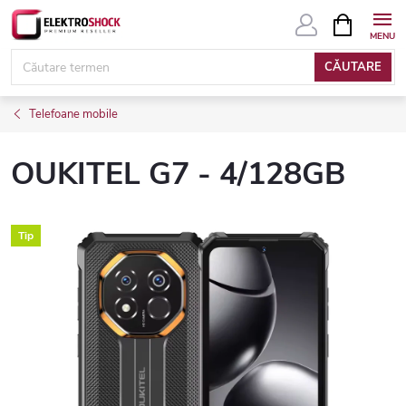
Treci
COŞ
DE
la
CUMPĂRĂ
conținut
CĂUTARE
Telefoane mobile
OUKITEL G7 - 4/128GB
Tip