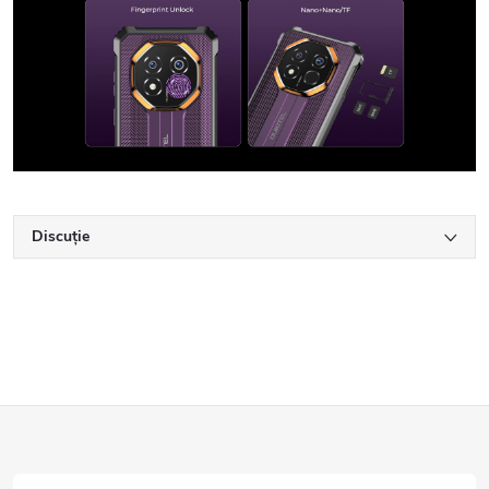
Discuţie
S
u