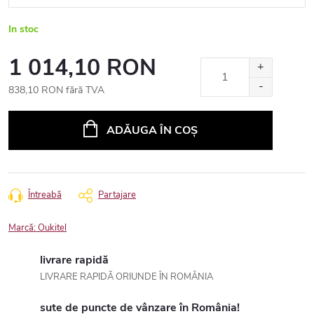
In stoc
1 014,10 RON
838,10 RON fără TVA
Evaluare
preţ:
ADĂUGA ÎN COŞ
Întreabă
Partajare
Marcă:
Oukitel
livrare rapidă
LIVRARE RAPIDĂ ORIUNDE ÎN ROMÂNIA
sute de puncte de vânzare în România!