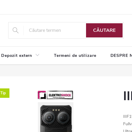
CĂUTARE
Depozit extern
Termeni de utilizare
DESPRE 
I
Tip
IIIF
Full
Ultr