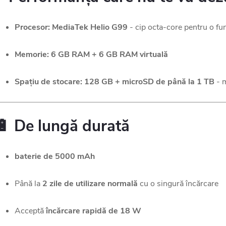
Procesor: MediaTek Helio G99
- cip octa-core pentru o fu
Memorie: 6 GB RAM + 6 GB RAM virtuală
Spațiu de stocare: 128 GB + microSD de până la 1 TB
- m
🔋 De lungă durată
baterie de 5000 mAh
Până la
2 zile de utilizare normală
cu o singură încărcare
Acceptă
încărcare rapidă de 18 W