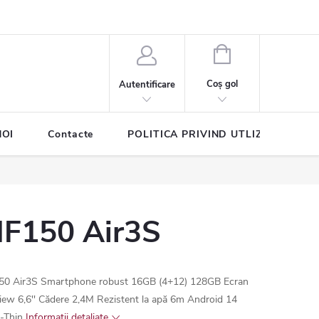
COŞ
DE
Coş gol
Autentificare
CUMPĂRĂTURI
NOI
Contacte
POLITICA PRIVIND UTLIZAREA COO
IIF150 Air3S
150 Air3S Smartphone robust 16GB (4+12) 128GB Ecran
view 6,6'' Cădere 2,4M Rezistent la apă 6m Android 14
a-Thin
Informaţii detaliate