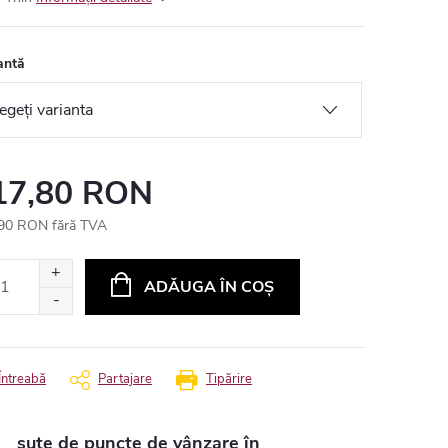
antă
17,80 RON
90 RON fără TVA
uare
ADĂUGA ÎN COŞ
Întreabă
Partajare
Tipărire
sute de puncte de vânzare în