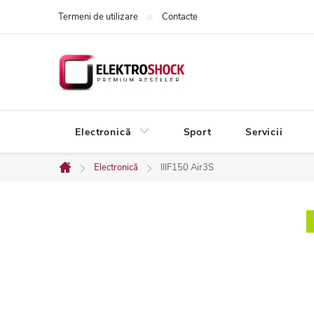
Treci
Termeni de utilizare
Contacte
la
conținut
Electronică
Sport
Servicii
Electronică
IIIF150 Air3S
Acasă
B
a
r