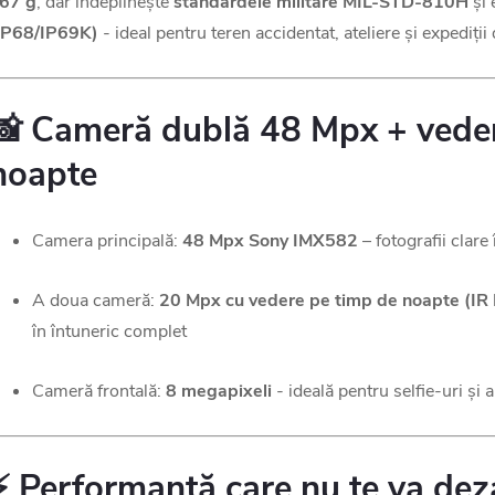
67 g
, dar îndeplinește
standardele militare MIL-STD-810H
și 
IP68/IP69K)
- ideal pentru teren accidentat, ateliere și expediții
📸
Cameră dublă 48 Mpx + veder
noapte
Camera principală:
48 Mpx Sony IMX582
– fotografii clare 
A doua cameră:
20 Mpx cu vedere pe timp de noapte (IR
în întuneric complet
Cameră frontală:
8 megapixeli
- ideală pentru selfie-uri și 
⚡ Performanță care nu te va de