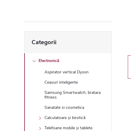
ă
l
a
Sari
Categorii
peste
t
categorii
e
Electronică
Aspirator vertical Dyson
r
Ceasuri inteligente
a
Samsung Smartwatch, bratara
fitness
l
Sanatate si cosmetica
Calculatoare și birotică
ă
Telefoane mobile și tablete