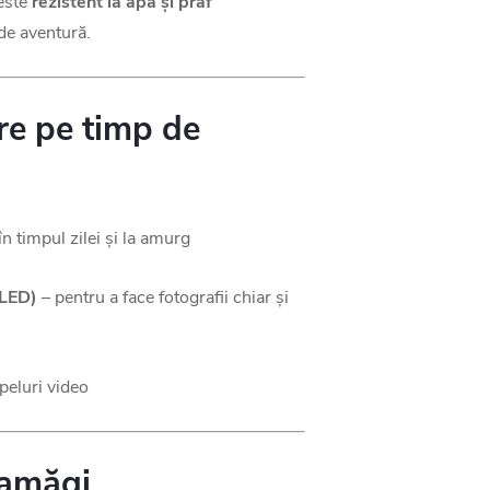
este
rezistent la apă și praf
 de aventură.
e pe timp de
în timpul zilei și la amurg
 LED)
– pentru a face fotografii chiar și
apeluri video
zamăgi