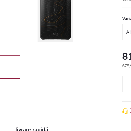
Vari
8
675,
Eval
preţ:
livrare rapidă