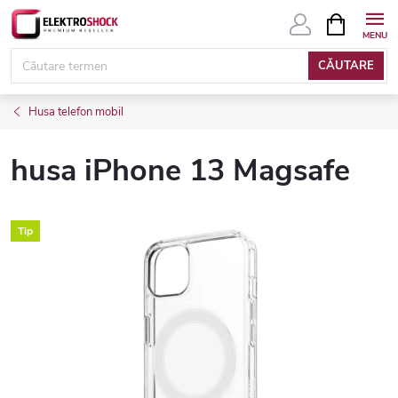
Treci
COŞ
DE
la
CUMPĂRĂ
conținut
CĂUTARE
Husa telefon mobil
husa iPhone 13 Magsafe
Tip