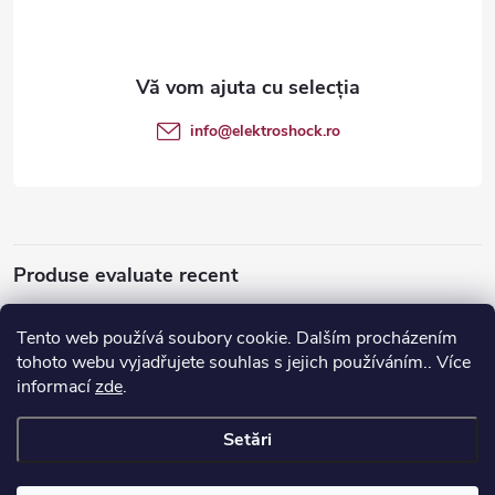
b
s
o
info
@
elektroshock.ro
l
Produse evaluate recent
Tento web používá soubory cookie. Dalším procházením
tohoto webu vyjadřujete souhlas s jejich používáním.. Více
Apple iPhone SE (2020) 128 GB
informací
zde
.
Setări
Drepturi de autor 2026
Elektroshock.ro
. Toate drepturile rezervate.