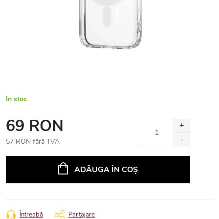
In stoc
69 RON
57 RON fără TVA
Evaluare
preţ:
ADĂUGA ÎN COŞ
Întreabă
Partajare