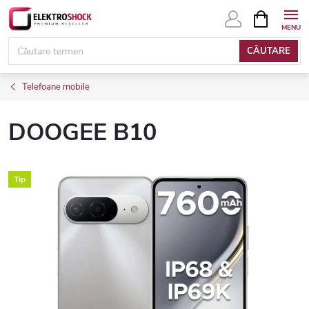
Treci
COŞ
DE
la
CUMPĂRĂ
conținut
CĂUTARE
Telefoane mobile
DOOGEE B10
Tip