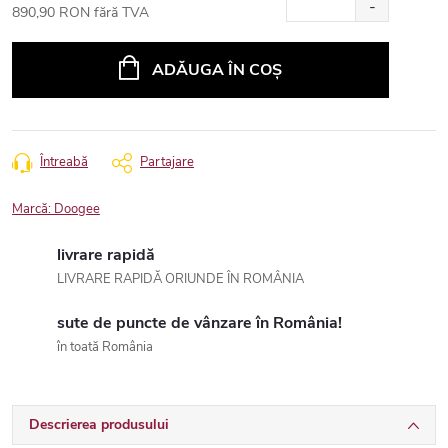
890,90 RON fără TVA
Evaluare
preţ:
ADĂUGA ÎN COŞ
Întreabă
Partajare
Marcă:
Doogee
livrare rapidă
LIVRARE RAPIDĂ ORIUNDE ÎN ROMÂNIA
sute de puncte de vânzare în România!
în toată România
Descrierea produsului