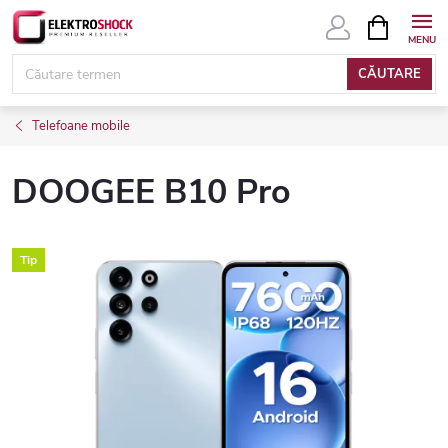
Treci
COŞ
DE
la
CUMPĂRĂ
conținut
CĂUTARE
Telefoane mobile
DOOGEE B10 Pro
Tip