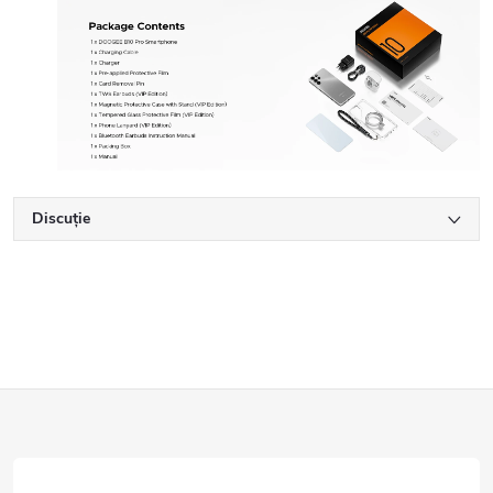
Discuţie
S
u