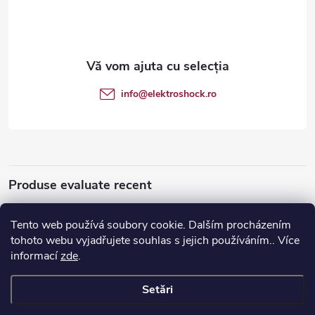
b
s
o
info
@
elektroshock.ro
l
Produse evaluate recent
Tento web používá soubory cookie. Dalším procházením
tohoto webu vyjadřujete souhlas s jejich používáním.. Více
Apple iPhone SE (2020) 128 GB
informací
zde
.
Setări