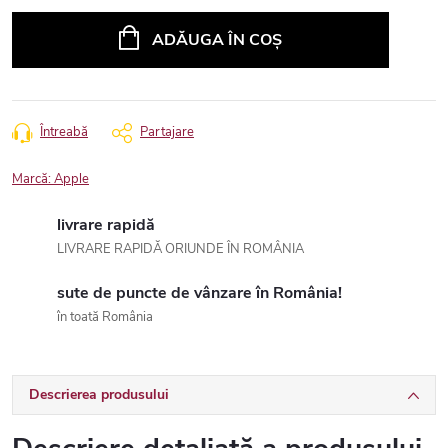
Evaluare
preţ:
ADĂUGA ÎN COŞ
Întreabă
Partajare
Marcă:
Apple
livrare rapidă
LIVRARE RAPIDĂ ORIUNDE ÎN ROMÂNIA
sute de puncte de vânzare în România!
în toată România
Descrierea produsului