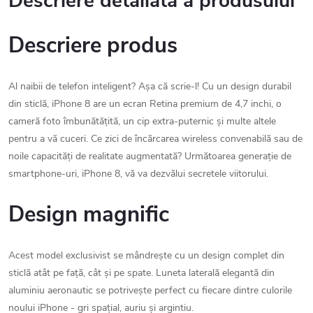
Descriere detaliată a produsului
Descriere produs
Al naibii de telefon inteligent? Așa că scrie-l! Cu un design durabil
din sticlă, iPhone 8 are un ecran Retina premium de 4,7 inchi, o
cameră foto îmbunătățită, un cip extra-puternic și multe altele
pentru a vă cuceri. Ce zici de încărcarea wireless convenabilă sau de
noile capacități de realitate augmentată? Următoarea generație de
smartphone-uri, iPhone 8, vă va dezvălui secretele viitorului.
Design magnific
Acest model exclusivist se mândrește cu un design complet din
sticlă atât pe față, cât și pe spate. Luneta laterală elegantă din
aluminiu aeronautic se potrivește perfect cu fiecare dintre culorile
noului iPhone - gri spațial, auriu și argintiu.