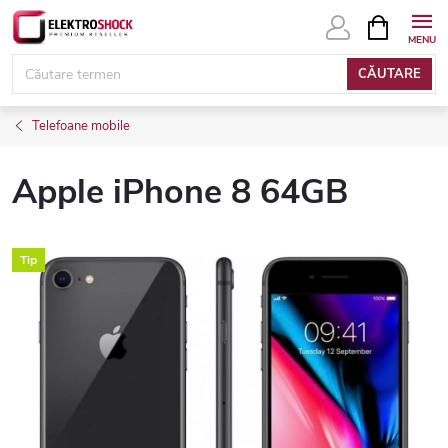
Treci
COŞ
DE
la
CUMPĂRĂ
conținut
CĂUTARE
Telefoane mobile
Apple iPhone 8 64GB
Tip