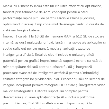
MediaTek Dimensity 8200 este un cip ultra-eficient cu opt nuclee,
fabricat prin tehnologie de 4nm, conceput pentru a oferi
performanțe rapide și fluide pentru sarcinile zilnice și jocurile,
optimizând în același timp consumul de energie pentru o durată de
viață mai lungă a bateriei.
Împreună cu până la 16 GB de memorie RAM și 512 GB de stocare
internă, asigură multitasking fluid, lansări mai rapide ale aplicațiilor și
spațiu suficient pentru muncă, media și aplicații bazate pe
inteligența artificială. Setul de cipuri include o unitate grafică
puternică pentru grafică impresionantă, suportă ecrane cu rată de
reîmprospătare ridicată pentru o afișare fluidă și integrează
procesare avansată de inteligență artificială pentru a îmbunătăți
calitatea fotografiilor și videoclipurilor. Procesorul său de semnal de
imagine încorporat permite fotografii HDR clare și înregistrare video
mai cinematografică. Datorită suportului complet pentru
descărcarea și rularea aplicațiilor terțe AI - inclusiv platforme
precum Gemini, ChatGPT și altele - acest dispozitiv ajută la