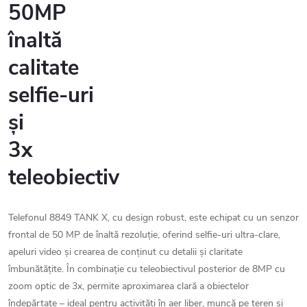
50MP
înaltă
calitate
selfie-uri
și
3x
teleobiectiv
Telefonul 8849 TANK X, cu design robust, este echipat cu un senzor
frontal de 50 MP de înaltă rezoluție, oferind selfie-uri ultra-clare,
apeluri video și crearea de conținut cu detalii și claritate
îmbunătățite. În combinație cu teleobiectivul posterior de 8MP cu
zoom optic de 3x, permite aproximarea clară a obiectelor
îndepărtate – ideal pentru activități în aer liber, muncă pe teren și