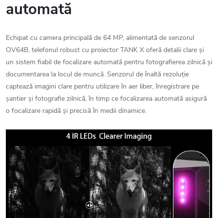
automată
Echipat cu camera principală de 64 MP, alimentată de senzorul
OV64B, telefonul robust cu proiector TANK X oferă detalii clare și
un sistem fiabil de focalizare automată pentru fotografierea zilnică și
documentarea la locul de muncă. Senzorul de înaltă rezoluție
captează imagini clare pentru utilizare în aer liber, înregistrare pe
șantier și fotografie zilnică, în timp ce focalizarea automată asigură
o focalizare rapidă și precisă în medii dinamice.