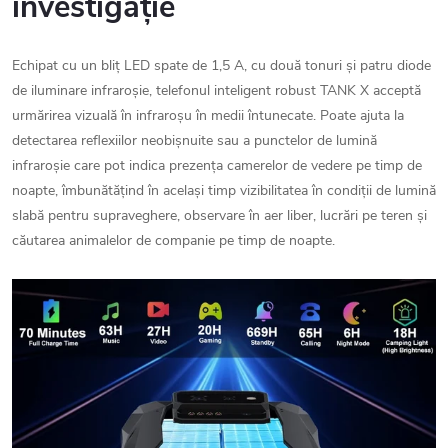
investigație
Echipat cu un bliț LED spate de 1,5 A, cu două tonuri și patru diode
de iluminare infraroșie, telefonul inteligent robust TANK X acceptă
urmărirea vizuală în infraroșu în medii întunecate. Poate ajuta la
detectarea reflexiilor neobișnuite sau a punctelor de lumină
infraroșie care pot indica prezența camerelor de vedere pe timp de
noapte, îmbunătățind în același timp vizibilitatea în condiții de lumină
slabă pentru supraveghere, observare în aer liber, lucrări pe teren și
căutarea animalelor de companie pe timp de noapte.