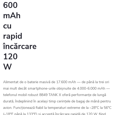
600
mAh
cu
rapid
încărcare
120
W
Alimentat de o baterie masivă de 17.600 mAh — de până la trei ori
mai mult decât smartphone-urile obișnuite de 4.000-6.000 mAh —
telefonul mobil robust 8849 TANK X oferă performanțe de lungă
durată, îndeplinind în același timp cerințele de bagaj de mână pentru
avion. Funcționează fiabil la temperaturi extreme de la –28°C la 56°C
(–18°F până la 133°F) și acceptă încărcare rapidă de 120 W, fiind