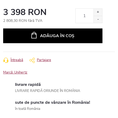
3 398 RON
2 808,30 RON fără TVA
Evaluare
preţ:
ADĂUGA ÎN COŞ
Întreabă
Partajare
Marcă:
Unihertz
livrare rapidă
LIVRARE RAPIDĂ ORIUNDE ÎN ROMÂNIA
sute de puncte de vânzare în România!
în toată România