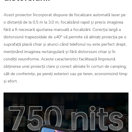
Acest proiector încorporat dispune de focalizare automată laser pe
o distanță de la 0,5 m la 3,0 m, focalizând rapid și precis imaginea
fără a fi necesară ajustarea manuală a focalizării. Corecția largă a
distorsiunii trapezoidale de ±40° vă permite să aliniați proiecția pe o
suprafață plană chiar și atunci când telefonul nu este perfect drept,
menținând imaginea rectangulară și fără distorsiuni chiar și în
condiții neuniforme. Aceste caracteristici facilitează împreună
obținerea unei proiecții clare și corect aliniate în corturi de camping,
săli de conferințe, pe pereți exteriori sau pe teren, economisind timp
și efort.