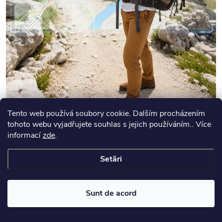
Tento web používá soubory cookie. Dalším procházením
tohoto webu vyjadřujete souhlas s jejich používáním.. Více
Parametri suplimentari
informací
zde
.
Discuţie
Setări
Sunt de acord
Produse asociate