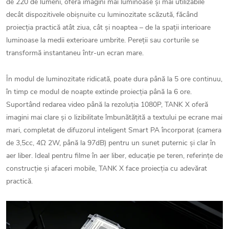
de 220 de lumeni, oferă imagini mai luminoase și mai utilizabile
decât dispozitivele obișnuite cu luminozitate scăzută, făcând
proiecția practică atât ziua, cât și noaptea – de la spații interioare
luminoase la medii exterioare umbrite. Pereții sau corturile se
transformă instantaneu într-un ecran mare.
În modul de luminozitate ridicată, poate dura până la 5 ore continuu,
în timp ce modul de noapte extinde proiecția până la 6 ore.
Suportând redarea video până la rezoluția 1080P, TANK X oferă
imagini mai clare și o lizibilitate îmbunătățită a textului pe ecrane mai
mari, completat de difuzorul inteligent Smart PA încorporat (camera
de 3,5cc, 4Ω 2W, până la 97dB) pentru un sunet puternic și clar în
aer liber. Ideal pentru filme în aer liber, educație pe teren, referințe de
construcție și afaceri mobile, TANK X face proiecția cu adevărat
practică.