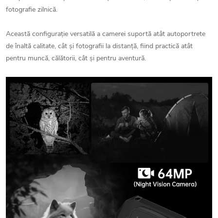
fotografie zilnică.
Această configurație versatilă a camerei suportă atât autoportrete
de înaltă calitate, cât și fotografii la distanță, fiind practică atât
pentru muncă, călătorii, cât și pentru aventură.