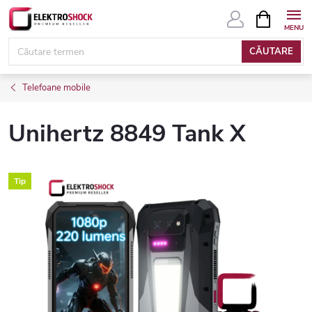
Treci
COŞ
DE
la
CUMPĂRĂ
conținut
CĂUTARE
Telefoane mobile
Unihertz 8849 Tank X
Tip