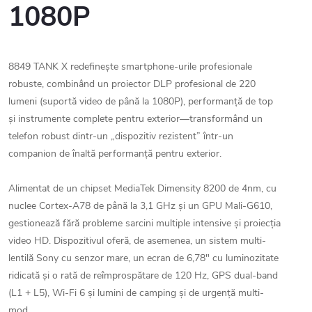
1080P
8849 TANK X redefinește smartphone-urile profesionale
robuste, combinând un proiector DLP profesional de 220
lumeni (suportă video de până la 1080P), performanță de top
și instrumente complete pentru exterior—transformând un
telefon robust dintr-un „dispozitiv rezistent” într-un
companion de înaltă performanță pentru exterior.
Alimentat de un chipset MediaTek Dimensity 8200 de 4nm, cu
nuclee Cortex-A78 de până la 3,1 GHz și un GPU Mali-G610,
gestionează fără probleme sarcini multiple intensive și proiecția
video HD. Dispozitivul oferă, de asemenea, un sistem multi-
lentilă Sony cu senzor mare, un ecran de 6,78″ cu luminozitate
ridicată și o rată de reîmprospătare de 120 Hz, GPS dual-band
(L1 + L5), Wi-Fi 6 și lumini de camping și de urgență multi-
mod.